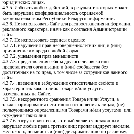
юридических лицах.
4.3.5. Избегать любых действий, в результате которых может
быть нарушена конфиденциальность охраняемой
законодательством Республики Беларусь информации.
4.3.6. Не использовать Сайт для распространения информации
рекламного характера, иначе как с согласия Администрации
сайта.
4.3.7. Не использовать сервисы с целью:
4.3.7.1. нарушения прав несовершеннолетних лиц и (или)
причинение им вреда в любой форме.
4.3.7.2. ущемления прав меньшинств.
4.3.7.3. представления себя за другого человека или
представителя организации и (или) сообщества без
достаточных на то прав, в том числе за сотрудников данного
сайта.
4.3.7.4. введения в заблуждение относительно свойств и
характеристик какого-либо Товара и/или услуги,
размещенных на Сайте.
4.3.7.5. некорректного сравнения Товара и/или Услуги, а
также формирования негативного отношения к лицам, (не)
пользующимся определенными Товарами и/или услугами, или
осуждения таких лиц.
4.3.7.6. загрузки контента, который является незаконным,
нарушает любые права третьих лиц; пропагандирует насилие,
жестокость, ненависть и (или) дискриминацию по расовому,