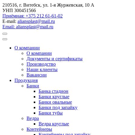
210516, г. Витебск, ул. 1-я Журжевская, 10 А
УНП 300451566
Приёмная: +375 212 61-61-02
E-mail:
aliansplast@mail.ru
Email: aliansplast@mail.ru
О компании
О компании
Документы и сертификаты
Производство
Наши клиенты
Вакансии
Продукция
Банки
Банка стадион
Банки круглые
Банки овальные
Банки под запайку
Банки тубы
Ведра
Ведра круглые
Контейнеры
Контейнеры под запайку