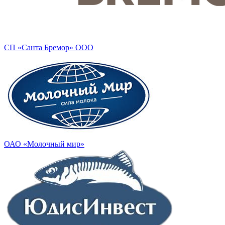
СП «Санта Бремор» ООО
ОАО «Молочный мир»