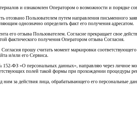
териалов и ознакомлен Оператором о возможности и порядке сов
быть отозвано Пользователем путем направления письменного зая
ляющим однозначно определить факт его получения адресатом.
ента его отзыва Пользователем. Согласие прекращает свое действ
атой фактического получения Оператором отзыва Согласия.
 Согласия прошу считать момент маркировки соответствующего 
та и/или его Сервиса.
006 № 152-ФЗ «О персональных данных», направляю через личное
етствующих полей такой формы при прохождении процедуры рег
ед ним за действия лица, обрабатывающего его персональные да