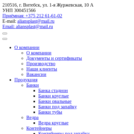
210516, г. Витебск, ул. 1-я Журжевская, 10 А
УНП 300451566
Приёмная: +375 212 61-61-02
E-mail:
aliansplast@mail.ru
Email: aliansplast@mail.ru
О компании
О компании
Документы и сертификаты
Производство
Наши клиенты
Вакансии
Продукция
Банки
Банка стадион
Банки круглые
Банки овальные
Банки под запайку
Банки тубы
Ведра
Ведра круглые
Контейнеры
Контейнеры под запайку