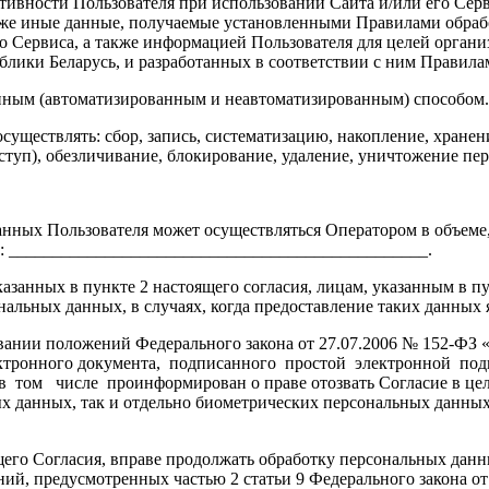
ктивности Пользователя при использовании Сайта и/или его Сер
акже иные данные, получаемые установленными Правилами обраб
о Сервиса, а также информацией Пользователя для целей орган
ублики Беларусь, и разработанных в соответствии с ним Правил
анным (автоматизированным и неавтоматизированным) способом.
уществлять: сбор, запись, систематизацию, накопление, хранени
оступ), обезличивание, блокирование, удаление, уничтожение п
 данных Пользователя может осуществляться Оператором в объеме
м: ________________________________________________.
казанных в пункте 2 настоящего согласия, лицам, указанным в пу
льных данных, в случаях, когда предоставление таких данных я
овании положений Федерального закона от 27.07.2006 № 152-ФЗ
электронного документа, подписанного простой электронной 
том числе проинформирован о праве отозвать Согласие в целя
ных данных, так и отдельно биометрических персональных данны
щего Согласия, вправе продолжать обработку персональных данн
ний, предусмотренных частью 2 статьи 9 Федерального закона о