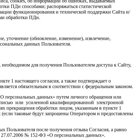
виса, cookies, об информации об ошибках, выдаваемых
отки ПДн способами; распоряжаться статистической
изации функционирования и технической поддержки Сайта и/
ами обработки ПДн.
е, уточнение (обновление, изменение), извлечение,
ерсональных данных Пользователя.
, необходимом для получения Пользователем доступа к Сайту,
нкте 1 настоящего согласия, а также подтверждает о
вляется обязательным в соответствии с федеральным законом.
 «О персональных данных» путем личного обращения или
подписью или усиленной квалифицированной электронной
х прекращения обработки лицом, указанным в пункте 1
х (если таковые будут запрошены Оператором и предоставлены
ых Пользователя после получения отзыва Согласия, а равно
т 27.07.2006 № 152-ФЗ «О персональных данных».