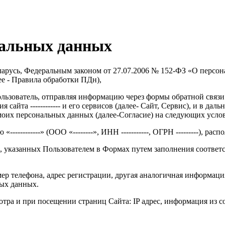
нальных данных
еларусь, Федеральным законом от 27.07.2006 № 152-ФЗ «О перс
лее - Правила обработки ПДн),
ьзователь, отправляя информацию через формы обратной связи 
сайта ------------ и его сервисов (далее- Сайт, Сервис), и в д
 моих персональных данных (далее-Согласие) на следующих усло
---------» (ООО «--------», ИНН -----------, ОГРН ---------), расп
х, указанных Пользователем в Формах путем заполнения соотве
номер телефона, адрес регистрации, другая аналогичная информац
ных данных.
тра и при посещении страниц Сайта: IP адрес, информация из coo