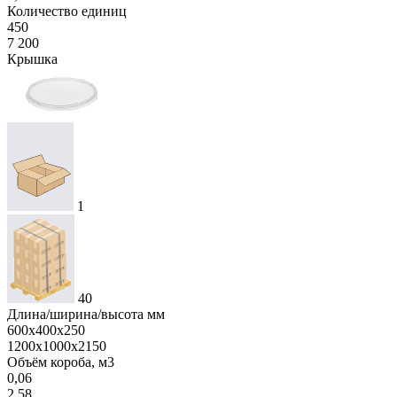
Количество единиц
450
7 200
Крышка
1
40
Длина/ширина/высота мм
600х400х250
1200х1000х2150
Объём короба, м3
0,06
2,58