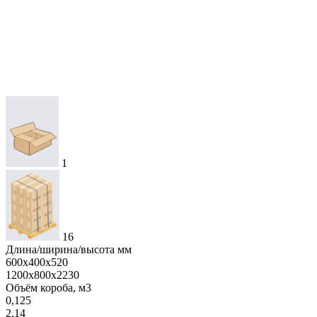
1
16
Длина/ширина/высота мм
600х400х520
1200х800х2230
Объём короба, м3
0,125
2,14