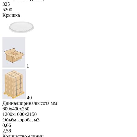
325
5200
Крышка
1
40
Длина/ширина/высота мм
600х400х250
1200х1000х2150
Объём короба, м3
0,06
2,58
Количество единиц