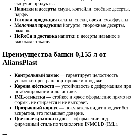
сыпучие продукты.
Напитки и десерты
смузи, коктейли, слоёные десерты,
парфе.
Готовая продукция
салаты, снеки, орехи, сухофрукты.
Молочная продукция
йогурты, творожные десерты,
ряженка.
HoReCa и доставка
напитки и десерты навынос в
высоком стакане.
Преимущества банки 0,155 л от
AliansPlast
Контрольный замок
— гарантирует целостность
упаковки при транспортировке и продаже.
Корона жёсткости
— устойчивость к деформациям при
штабелировании и логистике.
IML-этикетка
— стойкое и яркое оформление прямо из
формы, не стирается и не выгорает.
Прозрачный корпус
— покупатель видит продукт без
вскрытия, это повышает доверие.
Цветные крышка и дно
— оформление под
фирменный стиль по технологии INMOLD (IML).