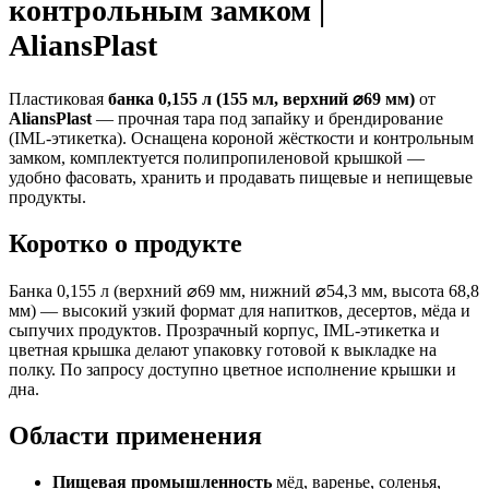
контрольным замком |
AliansPlast
Пластиковая
банка 0,155 л (155 мл, верхний ⌀69 мм)
от
AliansPlast
— прочная тара под запайку и брендирование
(IML-этикетка). Оснащена короной жёсткости и контрольным
замком, комплектуется полипропиленовой крышкой —
удобно фасовать, хранить и продавать пищевые и непищевые
продукты.
Коротко о продукте
Банка 0,155 л (верхний ⌀69 мм, нижний ⌀54,3 мм, высота 68,8
мм) — высокий узкий формат для напитков, десертов, мёда и
сыпучих продуктов. Прозрачный корпус, IML-этикетка и
цветная крышка делают упаковку готовой к выкладке на
полку. По запросу доступно цветное исполнение крышки и
дна.
Области применения
Пищевая промышленность
мёд, варенье, соленья,