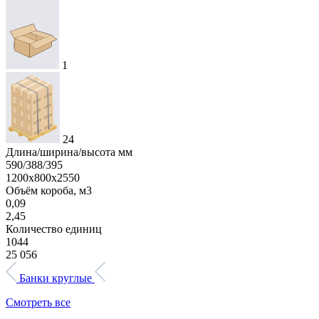
1
24
Длина/ширина/высота мм
590/388/395
1200х800х2550
Объём короба, м3
0,09
2,45
Количество единиц
1044
25 056
Банки круглые
Смотреть все