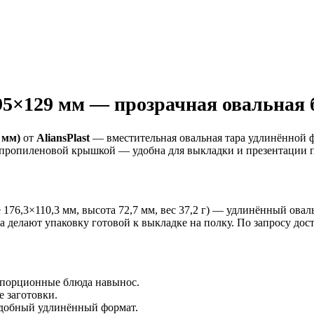
195×129 мм — прозрачная овальная б
 мм)
от
AliansPlast
— вместительная овальная тара удлинённой 
ипропиленовой крышкой — удобна для выкладки и презентации п
е 176,3×110,3 мм, высота 72,7 мм, вес 37,2 г) — удлинённый ов
а делают упаковку готовой к выкладке на полку. По запросу до
, порционные блюда навынос.
 заготовки.
удобный удлинённый формат.