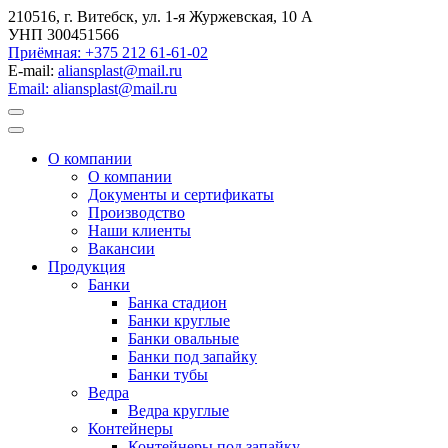
210516, г. Витебск, ул. 1-я Журжевская, 10 А
УНП 300451566
Приёмная: +375 212 61-61-02
E-mail:
aliansplast@mail.ru
Email: aliansplast@mail.ru
О компании
О компании
Документы и сертификаты
Производство
Наши клиенты
Вакансии
Продукция
Банки
Банка стадион
Банки круглые
Банки овальные
Банки под запайку
Банки тубы
Ведра
Ведра круглые
Контейнеры
Контейнеры под запайку